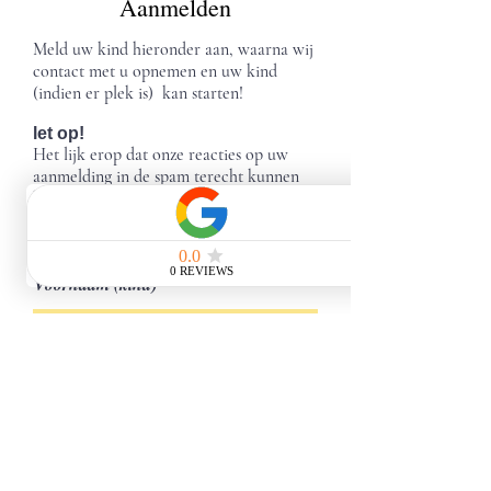
Aanmelden
Meld uw kind hieronder aan, waarna wij
contact met u opnemen en uw kind
(indien er plek is) kan starten!
let op!
Het lijk erop dat onze reacties op uw
aanmelding in de spam terecht kunnen
komen!
goed om af en toe uw spam te
controleren!
Voornaam (kind)
Achternaam (kind)
E-mailadres (ouders)